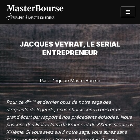
Aller
au
contenu
JACQUES VEYRAT, LE SERIAL
ENTREPRENEUR
Par :
L'équipe MasterBourse
ème
Pour ce 4
et dernier opus de notre saga des
dirigeants de légende, nous choisissons d’opérer un
grand écart par rapport à nos précédents épisodes. Nous
passons des Etats-Unis à la France et du XXème siècle au
XXIème. Si vous avez suivi notre saga, vous aurez sans
doute compris que sa ligne directrice était de vous