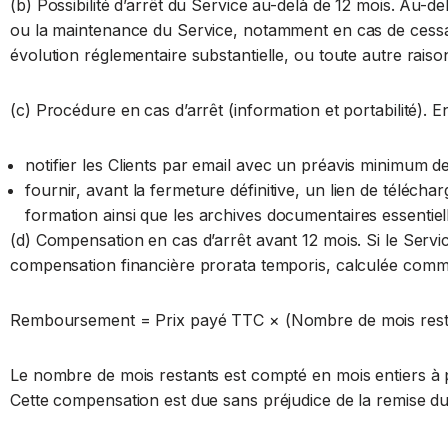
(b) Possibilité d’arrêt du Service au-delà de 12 mois. Au-d
ou la maintenance du Service, notamment en cas de cessat
évolution réglementaire substantielle, ou toute autre raison
(c) Procédure en cas d’arrêt (information et portabilité). E
notifier les Clients par email avec un préavis minimum de
fournir, avant la fermeture définitive, un lien de téléch
formation ainsi que les archives documentaires essentiel
(d) Compensation en cas d’arrêt avant 12 mois. Si le Servic
compensation financière prorata temporis, calculée comme
Remboursement = Prix payé TTC × (Nombre de mois restant
Le nombre de mois restants est compté en mois entiers à p
Cette compensation est due sans préjudice de la remise du