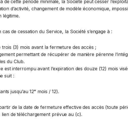
elà de cette période minimale, la Société peut cesser l’explo
ion d’activité, changement de modèle économique, impossibi
 légitime.
n cas de cessation du Service, la Société s’engage à :
 trois (3) mois avant la fermeture des accès ;
argement permettant de récupérer de manière pérenne l’intégra
les du Club.
e est interrompu avant l’expiration des douze (12) mois visés 
 suit :
s jusqu’au 12ᵉ mois / 12).
artir de la date de fermeture effective des accès (toute p
 lien de téléchargement prévue au (c).