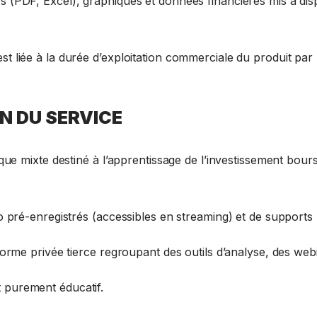
rs (PDF, Excel), graphiques et données financières mis à dis
est liée à la durée d’exploitation commerciale du produit par 
ON DU SERVICE
 mixte destiné à l’apprentissage de l’investissement bours
pré-enregistrés (accessibles en streaming) et de supports
me privée tierce regroupant des outils d’analyse, des webi
t purement éducatif.